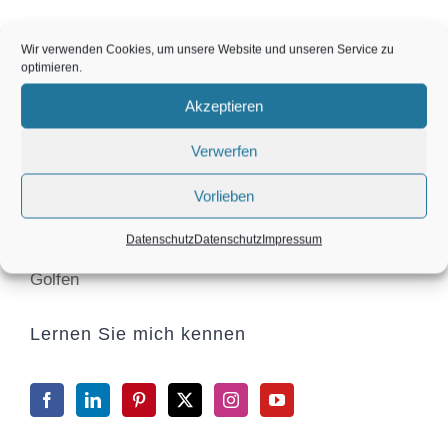
Karin Maier
Wir verwenden Cookies, um unsere Website und unseren Service zu
optimieren.
Akzeptieren
Diplomierte Energieumfeldberaterin nach der
Verwerfen
Yogasolanwissenschaft, Golf Coach,
Vorlieben
Life Coach und Turnier Siegerin im Tanzen und im
Datenschutz
Datenschutz
Impressum
Golfen
Lernen Sie mich kennen