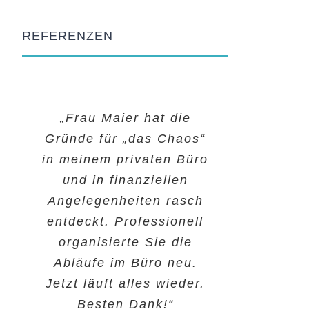
REFERENZEN
„Durch Ihre einfühlsame
„Karin Maier ist ein
„Frau Maier hat die
Gründe für „das Chaos“
toller, lebenserfahrener
Art hat sich sofort eine
in meinem privaten Büro
und geduldiger Mensch,
sehr positive
Vertrautheit entwickelt.
und in finanziellen
der mir half eine
Sie haben mein Problem
Angelegenheiten rasch
kritische
schnell erkannt und mir
entdeckt. Professionell
Lebenssituation zu
sofort unkonventionell
organisierte Sie die
meistern.
Abläufe im Büro neu.
DANKESCHÖN.“
geholfen.“
Jetzt läuft alles wieder.
Besten Dank!“