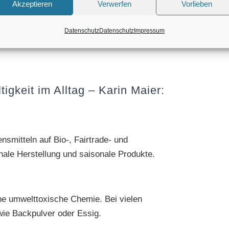
Akzeptieren
Verwerfen
Vorlieben
Sie in unsere Tipps für
leicht es geht: im Alltag sparen,
Datenschutz
Datenschutz
Impressum
hnen.
tigkeit im Alltag – Karin Maier:
smitteln auf Bio-, Fairtrade- und
nale Herstellung und saisonale Produkte.
ne umwelttoxische Chemie. Bei vielen
ie Backpulver oder Essig.