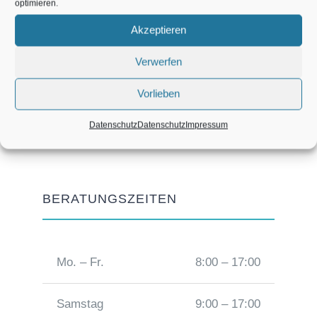
optimieren.
unkonventionell geholfen.“
organisierte Sie die
Akzeptieren
Abläufe im Büro neu. Jetzt
LAURA H.
läuft alles wieder. Besten
Verwerfen
HARALD B.
Dank!“
Vorlieben
Datenschutz
Datenschutz
Impressum
GERT S.
BERATUNGSZEITEN
Mo. – Fr.
8:00 – 17:00
Samstag
9:00 – 17:00