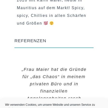
2020 mit Karin Maier, heute in
Mauritius auf dem Markt! Spicy,
spicy, Chillies in allen Schärfen
und Größen
REFERENZEN
„Durch Ihre einfühlsame Art
„Frau Maier hat die Gründe
„Karin Maier ist ein toller,
für „das Chaos“ in meinem
hat sich sofort eine sehr
lebenserfahrener und
geduldiger Mensch, der mir
privaten Büro und in
positive Vertrautheit
entwickelt. Sie haben mein
half eine kritische
finanziellen
Problem schnell erkannt
Angelegenheiten rasch
Lebenssituation zu
Wir verwenden Cookies, um unsere Website und unseren Service zu
meistern. DANKESCHÖN.“
entdeckt. Professionell
und mir sofort