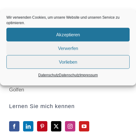
Karin Maier
Wir verwenden Cookies, um unsere Website und unseren Service zu
optimieren.
Akzeptieren
Verwerfen
Diplomierte Energieumfeldberaterin nach der
Yogasolanwissenschaft, Golf Coach,
Vorlieben
Datenschutz
Datenschutz
Impressum
Life Coach und Turnier Siegerin im Tanzen und im
Golfen
Lernen Sie mich kennen